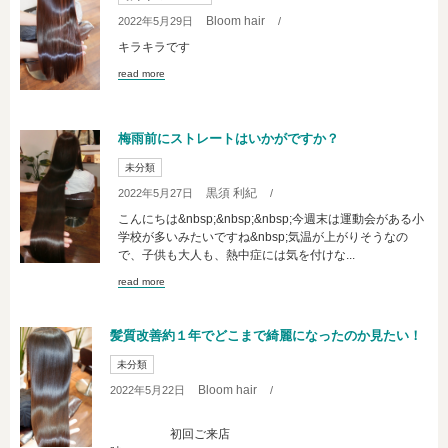
Bloom hair
2022年5月29日
/
キラキラです
read more
梅雨前にストレートはいかがですか？
未分類
黒須 利紀
2022年5月27日
/
こんにちは&nbsp;&nbsp;&nbsp;今週末は運動会がある小
学校が多いみたいですね&nbsp;気温が上がりそうなの
で、子供も大人も、熱中症には気を付けな...
read more
髪質改善約１年でどこまで綺麗になったのか見たい！
未分類
Bloom hair
2022年5月22日
/
初回ご来店