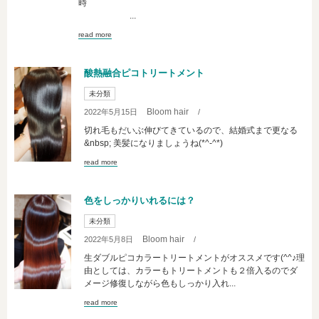
時
...
read more
酸熱融合ピコトリートメント
未分類
Bloom hair
2022年5月15日
/
切れ毛もだいぶ伸びてきているので、結婚式まで更なる
&nbsp; 美髪になりましょうね(*^-^*)
read more
色をしっかりいれるには？
未分類
Bloom hair
2022年5月8日
/
生ダブルピコカラートリートメントがオススメです(^^♪理
由としては、カラーもトリートメントも２倍入るのでダ
メージ修復しながら色もしっかり入れ...
read more