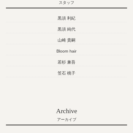
スタッフ
黒須 利紀
黒須 純代
山崎 貴嗣
Bloom hair
若杉 兼吾
笠石 桃子
Archive
アーカイブ