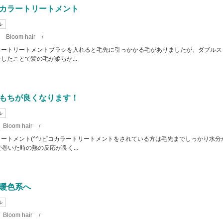
カラートリートメント
ル
Bloom hair
日
/
ラートリートメントブラシを入れると毛先に引っかかる毛がありましたが、ダブルス
したことで髪の毛が柔らか...
もちが良くなります！
ル
Bloom hair
/
ートメント(^^♪ピコカラートリートメントをされている方は毛先までしっかり水分
テで巻いた時の熱の反応が良く...
暖色系へ
ル
Bloom hair
/