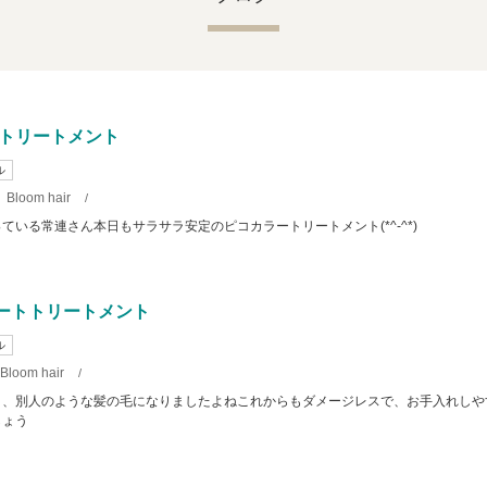
トリートメント
ル
Bloom hair
/
ている常連さん本日もサラサラ安定のピコカラートリートメント(*^-^*)
レートトリートメント
ル
Bloom hair
/
と、別人のような髪の毛になりましたよねこれからもダメージレスで、お手入れしや
しょう