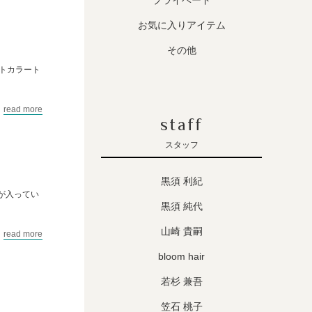
プライベート
お気に入りアイテム
その他
トカラート
read more
staff
スタッフ
黒須 利紀
が入ってい
黒須 純代
山崎 貴嗣
read more
bloom hair
若杉 兼吾
笠石 桃子