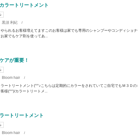
カラートリートメント
ル
黒須 利紀
/
トやられるお客様増えてますこのお客様は家でも専用のシャンプーやコンディショナ
お家でもケア剤を使ってあ...
ケアが重要！
ル
Bloom hair
/
ラートリートメント(^^♪こちらは定期的にカラーをされていてご自宅でもＭ３Ｄの
様(^^)/カラートリートメ...
ラートリートメント
ル
Bloom hair
/