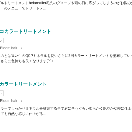
ルトリートメントbeforeafter毛先のダメージや雨の日に広がってしまうのがお悩
ーのメニューでトリートメ...
コカラートリートメント
ル
Bloom hair
/
のとは違い生のQCPミネラルを使いさらに2回カラートリートメントを塗布してい
さらに色持ちも良くなります(^^♪
カラートリートメント
ル
Bloom hair
/
カラーでしっかりミネラルを補充する事で肩にそうぐらい柔らかく艶やかな髪に仕上
ても自然な感じに仕上がる...