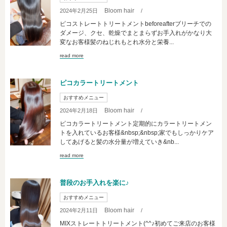
Bloom hair
2024年2月25日
/
ピコストレートトリートメントbeforeafterブリーチでの
ダメージ、クセ、乾燥でまとまらずお手入れがかなり大
変なお客様髪のねじれもとれ水分と栄養...
read more
ピコカラートリートメント
おすすめメニュー
Bloom hair
2024年2月18日
/
ピコカラートリートメント定期的にカラートリートメン
トを入れているお客様&nbsp;&nbsp;家でもしっかりケア
してあげると髪の水分量が増えていき&nb...
read more
普段のお手入れを楽に♪
おすすめメニュー
Bloom hair
2024年2月11日
/
MIXストレートトリートメント(^^♪初めてご来店のお客様