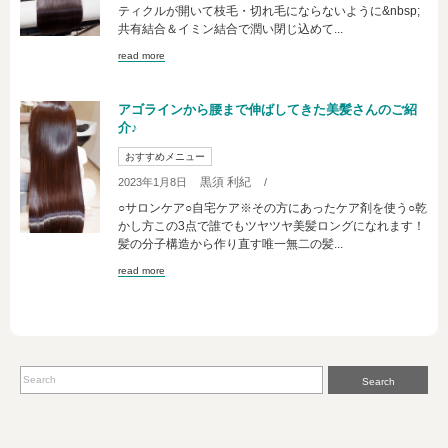
ティクルが開いて枝毛・切れ毛にならないように&nbsp;
共有結合＆イミン結合で潤い閉じ込めて...
read more
アゴラインから腰まで伸ばしてきた美髪さんのご紹
介♪
おすすめメニュー
黒須 利紀
2023年1月8日
/
○サロンケア○自宅ケア※その方にあったケア剤を使う○乾
かし方この3点で誰でもツヤツヤ美髪ロングになれます！
髪の分子構造から作り直す唯一無二の髪...
read more
Search