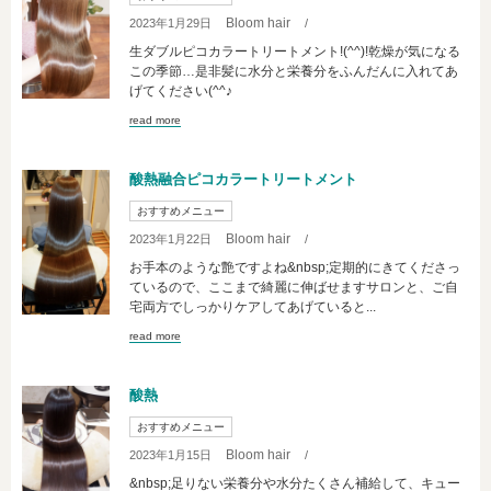
Bloom hair
2023年1月29日
/
生ダブルピコカラートリートメント!(^^)!乾燥が気になる
この季節…是非髪に水分と栄養分をふんだんに入れてあ
げてください(^^♪
read more
酸熱融合ピコカラートリートメント
おすすめメニュー
Bloom hair
2023年1月22日
/
お手本のような艶ですよね&nbsp;定期的にきてくださっ
ているので、ここまで綺麗に伸ばせますサロンと、ご自
宅両方でしっかりケアしてあげていると...
read more
酸熱
おすすめメニュー
Bloom hair
2023年1月15日
/
&nbsp;足りない栄養分や水分たくさん補給して、キュー