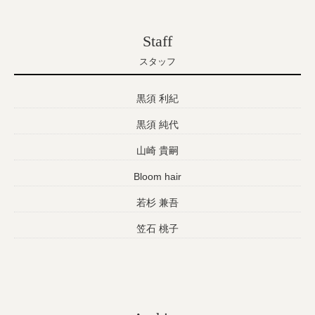
Staff
スタッフ
黒須 利紀
黒須 純代
山崎 貴嗣
Bloom hair
若杉 兼吾
笠石 桃子