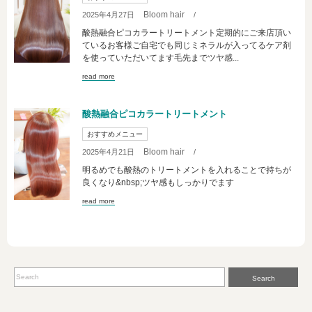
Bloom hair
2025年4月27日
/
酸熱融合ピコカラートリートメント定期的にご来店頂い
ているお客様ご自宅でも同じミネラルが入ってるケア剤
を使っていただいてます毛先までツヤ感...
read more
酸熱融合ピコカラートリートメント
おすすめメニュー
Bloom hair
2025年4月21日
/
明るめでも酸熱のトリートメントを入れることで持ちが
良くなり&nbsp;ツヤ感もしっかりでます
read more
Search