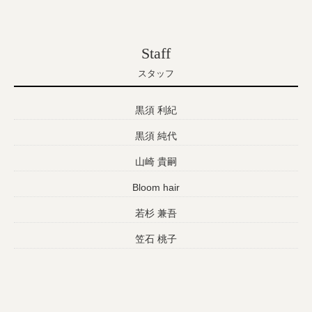
Staff
スタッフ
黒須 利紀
黒須 純代
山崎 貴嗣
Bloom hair
若杉 兼吾
笠石 桃子