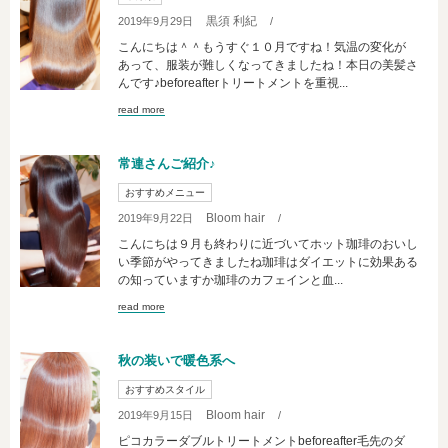
黒須 利紀
2019年9月29日
/
こんにちは＾＾もうすぐ１０月ですね！気温の変化が
あって、服装が難しくなってきましたね！本日の美髪さ
んです♪beforeafterトリートメントを重視...
read more
常連さんご紹介♪
おすすめメニュー
Bloom hair
2019年9月22日
/
こんにちは９月も終わりに近づいてホット珈琲のおいし
い季節がやってきましたね珈琲はダイエットに効果ある
の知っていますか珈琲のカフェインと血...
read more
秋の装いで暖色系へ
おすすめスタイル
Bloom hair
2019年9月15日
/
ピコカラーダブルトリートメントbeforeafter毛先のダ