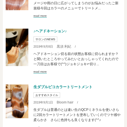
メージや雨の日に広がってしまうのがお悩みだったご新
規様今回はカラーのメニューでトリートメ...
read more
♪ヘアドネーション♪
サロンのNEWS
黒須 利紀
2019年9月8日
/
ヘアドネーション切る前の状態お客様に切られますか？
と聞いたところやってみたいとおっしゃってくれたので
一刀目はお客様で(^^)ジョキジョキ✃切り...
read more
生ダブルピコカラートリートメント
おすすめスタイル
Bloom hair
2019年9月1日
/
生ダブルは普通のとは違い生のQCPミネラルを使いさら
に2回カラートリートメントを塗布していくのでツヤ感や
柔らかさ さらに色持ちも良くなります(^^♪