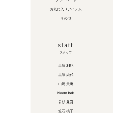
プライベート
お気に入りアイテム
その他
staff
スタッフ
黒須 利紀
黒須 純代
山崎 貴嗣
bloom hair
若杉 兼吾
笠石 桃子