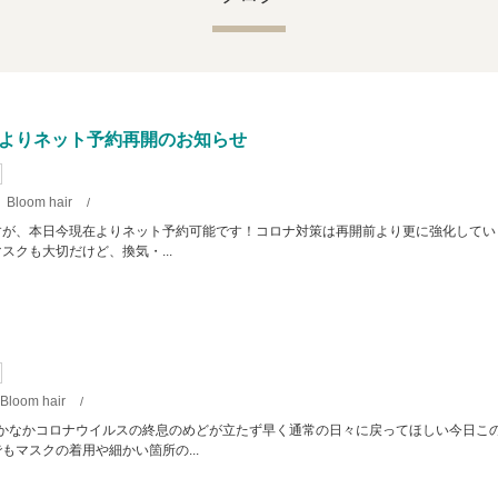
よりネット予約再開のお知らせ
Bloom hair
/
すが、本日今現在よりネット予約可能です！コロナ対策は再開前より更に強化してい
スクも大切だけど、換気・...
Bloom hair
/
なかなかコロナウイルスの終息のめどが立たず早く通常の日々に戻ってほしい今日こ
もマスクの着用や細かい箇所の...