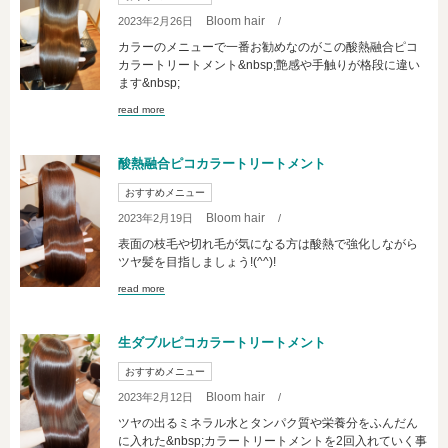
Bloom hair
2023年2月26日
/
カラーのメニューで一番お勧めなのがこの酸熱融合ピコ
カラートリートメント&nbsp;艶感や手触りが格段に違い
ます&nbsp;
read more
酸熱融合ピコカラートリートメント
おすすめメニュー
Bloom hair
2023年2月19日
/
表面の枝毛や切れ毛が気になる方は酸熱で強化しながら
ツヤ髪を目指しましょう!(^^)!
read more
生ダブルピコカラートリートメント
おすすめメニュー
Bloom hair
2023年2月12日
/
ツヤの出るミネラル水とタンパク質や栄養分をふんだん
に入れた&nbsp;カラートリートメントを2回入れていく事