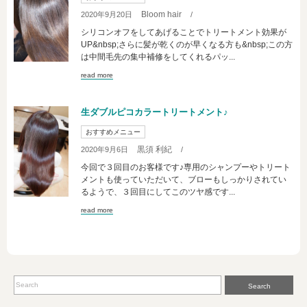
Bloom hair
2020年9月20日
/
シリコンオフをしてあげることでトリートメント効果が
UP&nbsp;さらに髪が乾くのが早くなる方も&nbsp;この方
は中間毛先の集中補修をしてくれるパッ...
read more
生ダブルピコカラートリートメント♪
おすすめメニュー
黒須 利紀
2020年9月6日
/
今回で３回目のお客様です♪専用のシャンプーやトリート
メントも使っていただいて、ブローもしっかりされてい
るようで、３回目にしてこのツヤ感です...
read more
Search