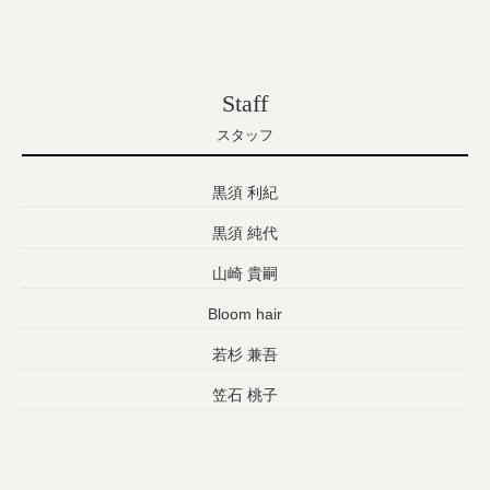
Staff
スタッフ
黒須 利紀
黒須 純代
山崎 貴嗣
Bloom hair
若杉 兼吾
笠石 桃子