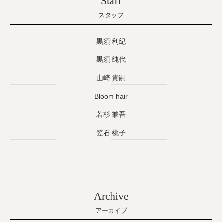
Staff
スタッフ
黒須 利紀
黒須 純代
山崎 貴嗣
Bloom hair
若杉 兼吾
笠石 桃子
Archive
アーカイブ