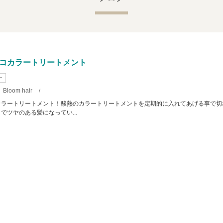
コカラートリートメント
ー
Bloom hair
/
カラートリートメント！酸熱のカラートリートメントを定期的に入れてあげる事で切
でツヤのある髪になってい...