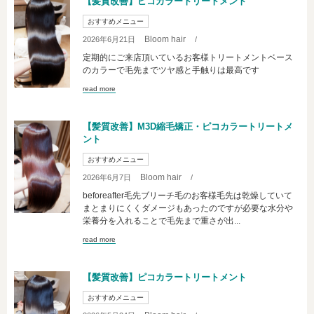
【髪質改善】ピコカラートリートメント
おすすめメニュー
Bloom hair
2026年6月21日
/
定期的にご来店頂いているお客様トリートメントベース
のカラーで毛先までツヤ感と手触りは最高です
read more
【髪質改善】M3D縮毛矯正・ピコカラートリートメ
ント
おすすめメニュー
Bloom hair
2026年6月7日
/
beforeafter毛先ブリーチ毛のお客様毛先は乾燥していて
まとまりにくくダメージもあったのですが必要な水分や
栄養分を入れることで毛先まで重さが出...
read more
【髪質改善】ピコカラートリートメント
おすすめメニュー