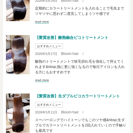
Bloom hair
2026年5月24日
/
定期的にカラートリートメントを入れることで毛先まで
ツヤツヤに思わず二度見してしまうツヤ感です
read more
【髪質改善】酸熱融合ピコトリートメント
おすすめメニュー
Bloom hair
2026年5月17日
/
酸熱のトリートメントで枝毛切れ毛を強化して抑えてく
れます&nbsp;熱に更に強くなるので毎日アイロンを入れ
る方にもおすすめです
read more
【髪質改善】生ダブルピコカラートリートメント
おすすめメニュー
Bloom hair
2026年5月11日
/
スーパーロングでハイトーンでもこのツヤ感&nbsp;生ダ
ブルでカラートリートメントを2回入れていくので手触り
も最高です