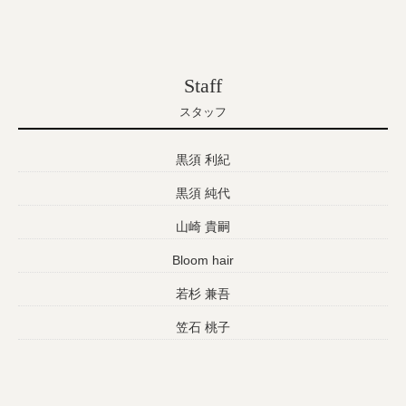
Staff
スタッフ
黒須 利紀
黒須 純代
山崎 貴嗣
Bloom hair
若杉 兼吾
笠石 桃子