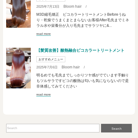
Bloom hair
2025年7月13日
/
M3D縮毛矯正 ピコカラートリートメントBeforeうね
り・乾燥でうまくまとまらないお客様After毛先までミネ
ラル水や栄養分が入り毛先までサラツヤに&...
read more
【髪質改善】酸熱融合ピコカラートリートメント
おすすめメニュー
Bloom hair
2025年7月6日
/
明るめでも毛先までしっかりツヤ感がでています手触り
もツルサラですピコの酸熱は匂いも気にならないので是
非体感してみてください
read more
Search