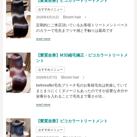
【髪質改善】ピコカラートリートメント
おすすめメニュー
Bloom hair
2026年6月21日
/
定期的にご来店頂いているお客様トリートメントベース
のカラーで毛先までツヤ感と手触りは最高です
read more
【髪質改善】M3D縮毛矯正・ピコカラートリートメ
ント
おすすめメニュー
Bloom hair
2026年6月7日
/
beforeafter毛先ブリーチ毛のお客様毛先は乾燥していて
まとまりにくくダメージもあったのですが必要な水分や
栄養分を入れることで毛先まで重さが出...
read more
【髪質改善】ピコカラートリートメント
おすすめメニュー