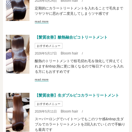
Bloom hair
2026年5月24日
/
定期的にカラートリートメントを入れることで毛先まで
ツヤツヤに思わず二度見してしまうツヤ感です
read more
【髪質改善】酸熱融合ピコトリートメント
おすすめメニュー
Bloom hair
2026年5月17日
/
酸熱のトリートメントで枝毛切れ毛を強化して抑えてく
れます&nbsp;熱に更に強くなるので毎日アイロンを入れ
る方にもおすすめです
read more
【髪質改善】生ダブルピコカラートリートメント
おすすめメニュー
Bloom hair
2026年5月11日
/
スーパーロングでハイトーンでもこのツヤ感&nbsp;生ダ
ブルでカラートリートメントを2回入れていくので手触り
も最高です