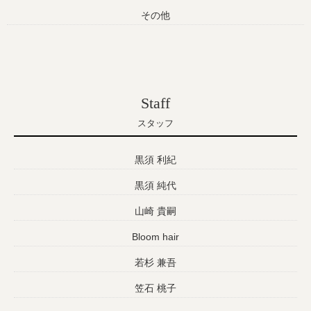
その他
Staff
スタッフ
黒須 利紀
黒須 純代
山崎 貴嗣
Bloom hair
若杉 兼吾
笠石 桃子