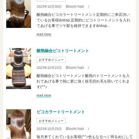
Bloom hair
2023年10月30日
/
酸熱融合ピコカラートリートメント定期的にご来店頂い
ているお客様&nbsp;定期的にピコトリートメントを入れ
てあげる事でツヤ髪を維持できます&nbsp...
read more
酸熱融合ピコトリートメント
おすすめメニュー
Bloom hair
2023年10月22日
/
酸熱融合ピコトリートメント酸熱のトリートメントを入
れてあげる事で熱に更に強く枝毛切れ毛を防いでくれま
す(^^♪
read more
ピコカラートリートメント
おすすめメニュー
Bloom hair
2023年10月15日
/
毎月来てくれているお客様(^^♪色もなるべく明るめにして