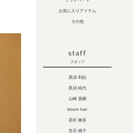
プライベート
お気に入りアイテム
その他
staff
スタッフ
黒須 利紀
黒須 純代
山崎 貴嗣
bloom hair
若杉 兼吾
笠石 桃子