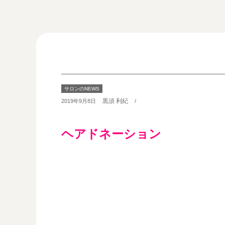
サロンのNEWS
黒須 利紀
2019年9月8日
/
ヘアドネーション