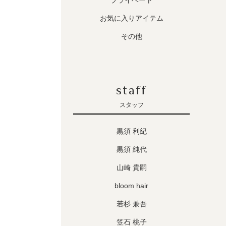
プライベート
お気に入りアイテム
その他
staff
スタッフ
黒須 利紀
黒須 純代
山崎 貴嗣
bloom hair
若杉 兼吾
笠石 桃子