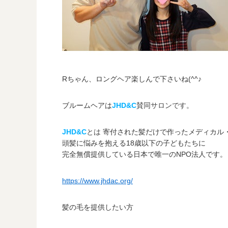
Rちゃん、ロングヘア楽しんで下さいね(^^♪
ブルームヘアは
JHD&C
賛同サロンです。
JHD&C
とは
寄付された髪だけで作ったメディカル
頭髪に悩みを抱える18歳以下の子どもたちに
完全無償提供している日本で唯一のNPO法人です。
https://www.jhdac.org/
髪の毛を提供したい方