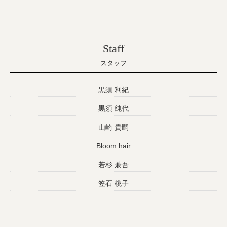
Staff
スタッフ
黒須 利紀
黒須 純代
山崎 貴嗣
Bloom hair
若杉 兼吾
笠石 桃子