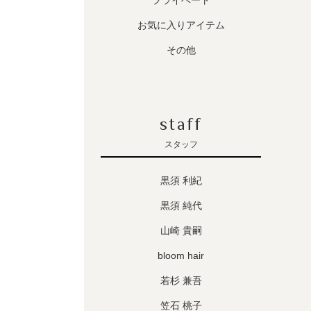
プライベート
お気に入りアイテム
その他
staff
スタッフ
黒須 利紀
黒須 純代
山崎 貴嗣
bloom hair
若杉 兼吾
笠石 桃子