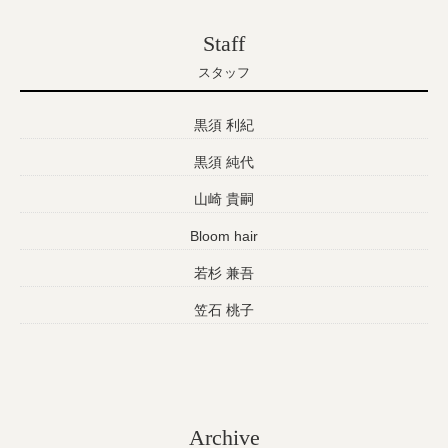
Staff
スタッフ
黒須 利紀
黒須 純代
山崎 貴嗣
Bloom hair
若杉 兼吾
笠石 桃子
Archive